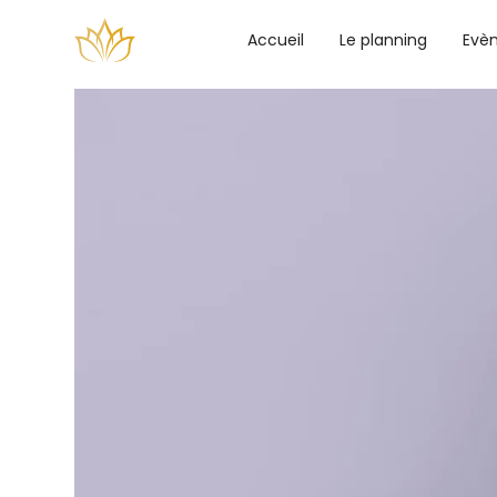
Accueil
Le planning
Evè